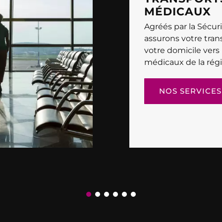
MÉDICAUX
Agréés par la Sécuri
assurons votre tran
votre domicile vers 
médicaux de la régi
NOS SERVICES